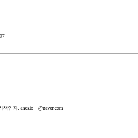
.07
자. anozio__@naver.com