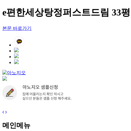
e편한세상탕정퍼스트드림 33평
본문 바로가기
메인메뉴