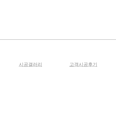
시공갤러리
고객시공후기