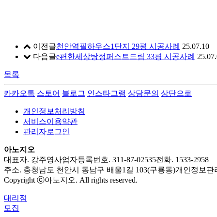
이전글
천안역필하우스1단지 29평 시공사례
25.07.10
다음글
e편한세상탕정퍼스트드림 33평 시공사례
25.07
목록
카카오톡
스토어
블로그
인스타그램
상담문의
상단으로
개인정보처리방침
서비스이용약관
관리자로그인
아노지오
대표자. 강주영
사업자등록번호. 311-87-02535
전화. 1533-2958
주소. 충청남도 천안시 동남구 배울1길 103(구룡동)
개인정보관리책임
Copyright ⓒ아노지오. All rights reserved.
대리점
모집